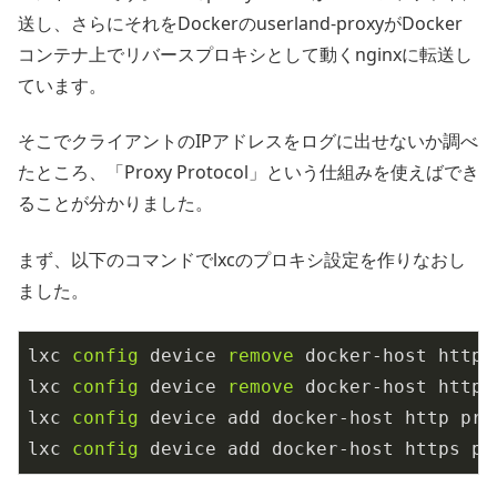
送し、さらにそれをDockerのuserland-proxyがDocker
コンテナ上でリバースプロキシとして動くnginxに転送し
ています。
そこでクライアントのIPアドレスをログに出せないか調べ
たところ、「Proxy Protocol」という仕組みを使えばでき
ることが分かりました。
まず、以下のコマンドでlxcのプロキシ設定を作りなおし
ました。
lxc 
config
 device 
remove
 docker-host http

lxc 
config
 device 
remove
 docker-host https

lxc 
config
 device add docker-host http pro
lxc 
config
 device add docker-host https pr