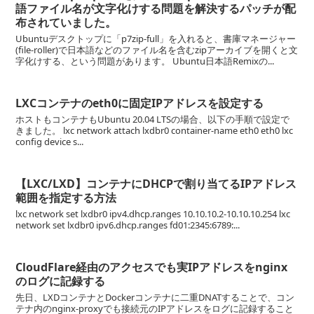
語ファイル名が文字化けする問題を解決するパッチが配
布されていました。
Ubuntuデスクトップに「p7zip-full」を入れると、書庫マネージャー
(file-roller)で日本語などのファイル名を含むzipアーカイブを開くと文
字化けする、という問題があります。 Ubuntu日本語Remixの...
LXCコンテナのeth0に固定IPアドレスを設定する
ホストもコンテナもUbuntu 20.04 LTSの場合、以下の手順で設定で
きました。 lxc network attach lxdbr0 container-name eth0 eth0 lxc
config device s...
【LXC/LXD】コンテナにDHCPで割り当てるIPアドレス
範囲を指定する方法
lxc network set lxdbr0 ipv4.dhcp.ranges 10.10.10.2-10.10.10.254 lxc
network set lxdbr0 ipv6.dhcp.ranges fd01:2345:6789:...
CloudFlare経由のアクセスでも実IPアドレスをnginx
のログに記録する
先日、LXDコンテナとDockerコンテナに二重DNATすることで、コン
テナ内のnginx-proxyでも接続元のIPアドレスをログに記録すること