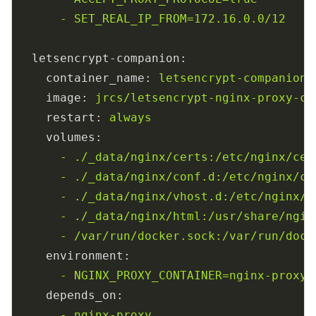
-
SET_REAL_IP_FROM=172.16.0.0/12
letsencrypt-companion:
container_name:
letsencrypt-companion
image:
jrcs/letsencrypt-nginx-proxy-co
restart:
always
volumes:
-
./_data/nginx/certs:/etc/nginx/cer
-
./_data/nginx/conf.d:/etc/nginx/co
-
./_data/nginx/vhost.d:/etc/nginx/v
-
./_data/nginx/html:/usr/share/ngin
-
/var/run/docker.sock:/var/run/dock
environment:
-
NGINX_PROXY_CONTAINER=nginx-proxy
depends_on:
-
nginx-proxy