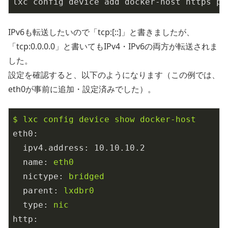
lxc config device add docker-host https pr
IPv6も転送したいので「tcp:[::]」と書きましたが、
「tcp:0.0.0.0」と書いてもIPv4・IPv6の両方が転送されま
した。
設定を確認すると、以下のようになります（この例では、
eth0が事前に追加・設定済みでした）。
$
lxc
config
device
show
docker-host
eth0:
ipv4.address:
10.10
.10
.2
name:
eth0
nictype:
bridged
parent:
lxdbr0
type:
nic
http: