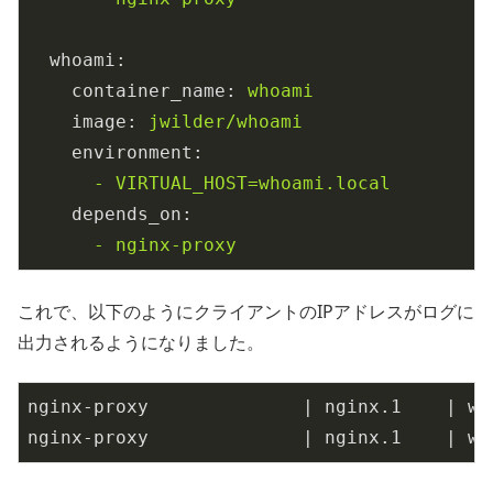
whoami:
container_name:
whoami
image:
jwilder/whoami
environment:
-
VIRTUAL_HOST=whoami.local
depends_on:
-
nginx-proxy
これで、以下のようにクライアントのIPアドレスがログに
出力されるようになりました。
nginx-proxy              
| nginx.1    |
 wh
nginx-proxy              
| nginx.1    |
 wh