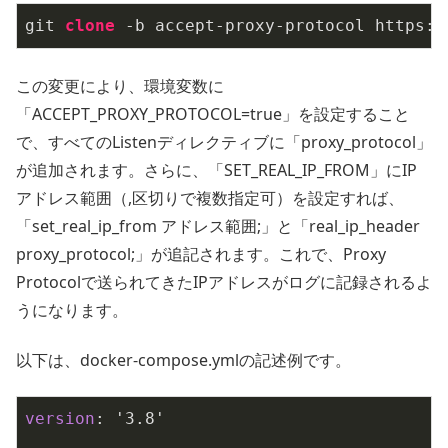
git 
clone
 -b accept-proxy-protocol https:
/
この変更により、環境変数に
「ACCEPT_PROXY_PROTOCOL=true」を設定すること
で、すべてのListenディレクティブに「proxy_protocol」
が追加されます。さらに、「SET_REAL_IP_FROM」にIP
アドレス範囲（,区切りで複数指定可）を設定すれば、
「set_real_ip_from アドレス範囲;」と「real_ip_header
proxy_protocol;」が追記されます。これで、Proxy
Protocolで送られてきたIPアドレスがログに記録されるよ
うになります。
以下は、docker-compose.ymlの記述例です。
version
: '3.8'
